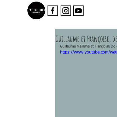
Guillaume et Françoise, de
Guillaume Malasné et Françoise Dô é
https://www.youtube.com/wa