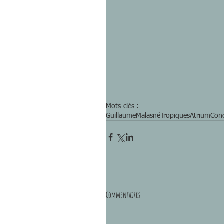
Mots-clés :
GuillaumeMalasné
TropiquesAtrium
Con
Commentaires