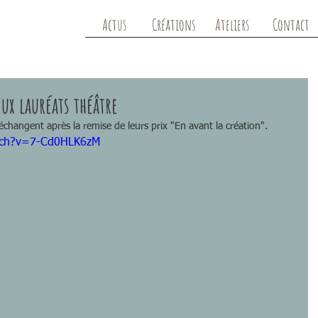
Actus
Créations
Ateliers
Contact
ux lauréats théâtre
changent après la remise de leurs prix "En avant la création".
tch?v=7-Cd0HLK6zM