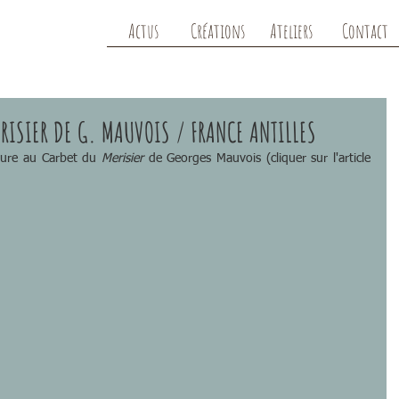
Actus
Créations
Ateliers
Contact
MERISIER DE G. MAUVOIS / FRANCE ANTILLES
cture au Carbet du
 Merisier
 de Georges Mauvois (cliquer sur l'article 