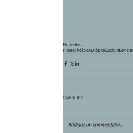
Mots-clés :
Presse
ThéâtreÀLHôpital
Lecture
LeMeris
Commentaires
Rédigez un commentaire...