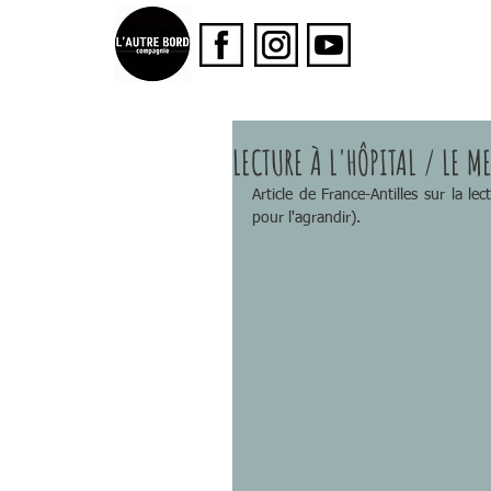
LECTURE À L'HÔPITAL / LE 
Article de France-Antilles sur la le
pour l'agrandir).