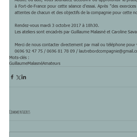
Adulte ou ado, vous souhaitez découvrir ou approfondir la prati
à Fort-de-France pour cette séance d'essai. Après "des exercices
attentes de chacun et des objectifs de la compagnie pour cette no
Rendez-vous mardi 3 octobre 2017 à 18h30.
Les ateliers sont encadrés par Guillaume Malasné et Caroline Sava
Merci de nous contacter directement par mail ou téléphone pour v
0696 92 47 75 / 0696 81 78 09 / lautrebordcompagnie@gmail.
Mots-clés :
GuillaumeMalasné
Amateurs
Commentaires