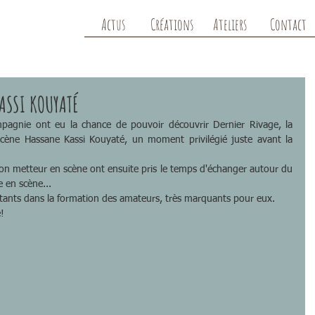
Actus
Créations
Ateliers
Contact
ASSI KOUYATÉ
mpagnie ont eu la chance de pouvoir découvrir Dernier Rivage, la 
cène Hassane Kassi Kouyaté, un moment privilégié juste avant la 
on metteur en scène ont ensuite pris le temps d'échanger autour du 
e en scène...
rtants dans la formation des amateurs, très marquants pour eux.
!