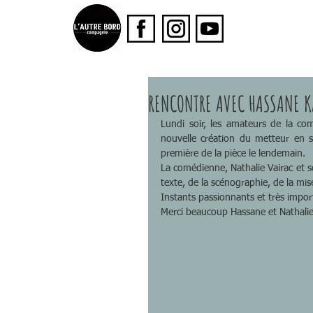
RENCONTRE AVEC HASSANE K
Lundi soir, les amateurs de la co
nouvelle création du metteur en s
première de la pièce le lendemain.
La comédienne, Nathalie Vairac et s
texte, de la scénographie, de la mis
Instants passionnants et très impo
Merci beaucoup Hassane et Nathalie