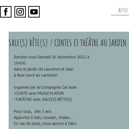
Actus
SALE(S) BÊTE(S) / CONTES ET THÉÂTRE AU JARDIN
Rendez-vous Samedi 26 Novembre 2022 à 
16H30
dans le jardin de Laurence et Jean 
à Bois Carré au Lamentin
organisé par la Compagnie Car'avan
-CONTE avec Michel PLATON
-THÉÂTRE avec SALE(S) BÊTE(S)
Pour tous,  dès 3 ans
Apportez ti ban, coussin, chaise... 
En cas de pluie, nous serons à l'abri