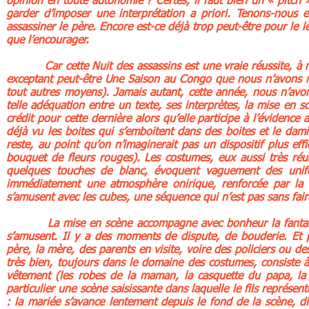
opinion en toute autonomie ? Certes, il faut bien un « pitch »
garder d’imposer une interprétation a priori. Tenons-nous
assassiner le père. Encore est-ce déjà trop peut-être pour le l
que l’encourager.
Car cette Nuit des assassins est une vraie réussite, à not
exceptant peut-être Une Saison au Congo que nous n’avons ma
tout autres moyens). Jamais autant, cette année, nous n’avons
telle adéquation entre un texte, ses interprètes, la mise en s
crédit pour cette dernière alors qu’elle participe à l’évidence
déjà vu les boites qui s’emboitent dans des boites et le dam
reste, au point qu’on n’imaginerait pas un dispositif plus ef
bouquet de fleurs rouges). Les costumes, eux aussi très réus
quelques touches de blanc, évoquent vaguement des unifo
immédiatement une atmosphère onirique, renforcée par la s
s’amusent avec les cubes, une séquence qui n’est pas sans fai
La mise en scène accompagne avec bonheur la fantaisie
s’amusent. Il y a des moments de dispute, de bouderie. Et p
père, la mère, des parents en visite, voire des policiers ou d
très bien, toujours dans le domaine des costumes, consiste 
vêtement (les robes de la maman, la casquette du papa, la c
particulier une scène saisissante dans laquelle le fils repré
: la mariée s’avance lentement depuis le fond de la scène, d