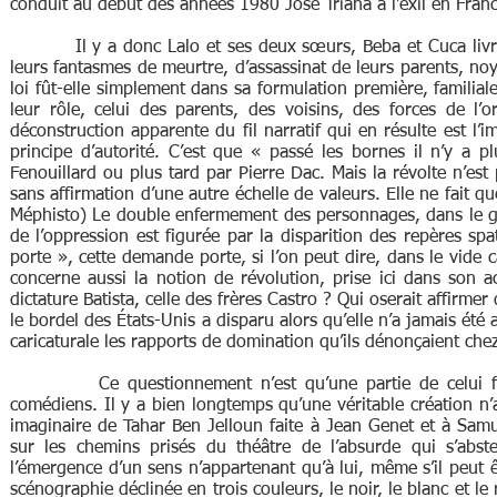
conduit au début des années 1980 José Triana à l’exil en Franc
Il y a donc Lalo et ses deux sœurs, Beba et Cuca livrés 
leurs fantasmes de meurtre, d’assassinat de leurs parents, noyé
loi fût-elle simplement dans sa formulation première, familiale
leur rôle, celui des parents, des voisins, des forces de l’o
déconstruction apparente du fil narratif qui en résulte est l’i
principe d’autorité. C’est que « passé les bornes il n’y a p
Fenouillard ou plus tard par Pierre Dac. Mais la révolte n’est 
sans affirmation d’une autre échelle de valeurs. Elle ne fait que
Méphisto) Le double enfermement des personnages, dans le gren
de l’oppression est figurée par la disparition des repères spa
porte », cette demande porte, si l’on peut dire, dans le vide ca
concerne aussi la notion de révolution, prise ici dans son a
dictature Batista, celle des frères Castro ? Qui oserait affirme
le bordel des États-Unis a disparu alors qu’elle n’a jamais été 
caricaturale les rapports de domination qu’ils dénonçaient chez
Ce questionnement n’est qu’une partie de celui foison
comédiens. Il y a bien longtemps qu’une véritable création n’
imaginaire de Tahar Ben Jelloun faite à Jean Genet et à Sam
sur les chemins prisés du théâtre de l’absurde qui s’abst
l’émergence d’un sens n’appartenant qu’à lui, même s’il peut ê
scénographie déclinée en trois couleurs, le noir, le blanc et le