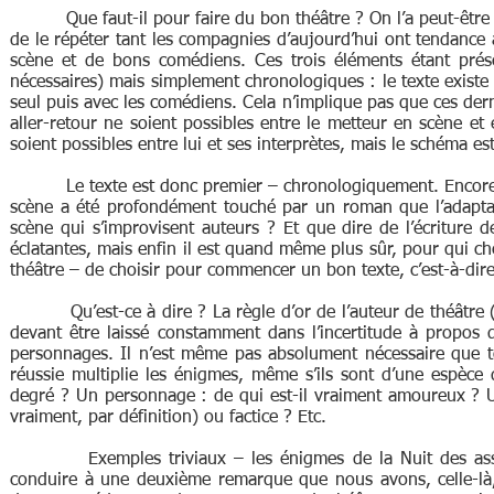
Que faut-il pour faire du bon théâtre ? On l’a peut-être déj
de le répéter tant les compagnies d’aujourd’hui ont tendance 
scène et de bons comédiens. Ces trois éléments étant prése
nécessaires) mais simplement chronologiques : le texte existe a
seul puis avec les comédiens. Cela n’implique pas que ces der
aller-retour ne soient possibles entre le metteur en scène et 
soient possibles entre lui et ses interprètes, mais le schéma e
Le texte est donc premier – chronologiquement. Encore y a-
scène a été profondément touché par un roman que l’adaptat
scène qui s’improvisent auteurs ? Et que dire de l’écriture d
éclatantes, mais enfin il est quand même plus sûr, pour qui che
théâtre – de choisir pour commencer un bon texte, c’est-à-dire
Qu’est-ce à dire ? La règle d’or de l’auteur de théâtre (mo
devant être laissé constamment dans l’incertitude à propos 
personnages. Il n’est même pas absolument nécessaire que tou
réussie multiplie les énigmes, même s’ils sont d’une espèce 
degré ? Un personnage : de qui est-il vraiment amoureux ? Un 
vraiment, par définition) ou factice ? Etc.
Exemples triviaux – les énigmes de la Nuit des assassi
conduire à une deuxième remarque que nous avons, celle-là,