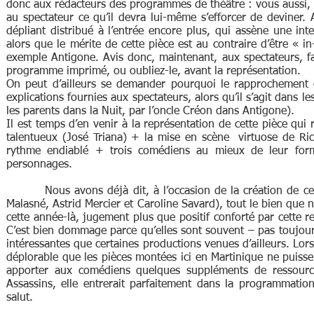
donc aux rédacteurs des programmes de théâtre : vous aussi, 
au spectateur ce qu’il devra lui-même s’efforcer de deviner.
dépliant distribué à l’entrée encore plus, qui assène une in
alors que le mérite de cette pièce est au contraire d’être « in
exemple Antigone. Avis donc, maintenant, aux spectateurs, fa
programme imprimé, ou oubliez-le, avant la représentation.
On peut d’ailleurs se demander pourquoi le rapprochement e
explications fournies aux spectateurs, alors qu’il s’agit dans l
les parents dans la Nuit, par l’oncle Créon dans Antigone).
Il est temps d’en venir à la représentation de cette pièce qui r
talentueux (José Triana) + la mise en scène virtuose de Ri
rythme endiablé + trois comédiens au mieux de leur form
personnages.
Nous avons déjà dit, à l’occasion de la création de cet
Malasné, Astrid Mercier et Caroline Savard), tout le bien que 
cette année-là, jugement plus que positif conforté par cette re
C’est bien dommage parce qu’elles sont souvent – pas toujours, c
intéressantes que certaines productions venues d’ailleurs. Lorsqu
déplorable que les pièces montées ici en Martinique ne puissen
apporter aux comédiens quelques suppléments de ressource
Assassins, elle entrerait parfaitement dans la programmati
salut.