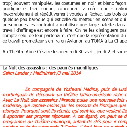
trop) souvent manipulés, les costumes en noir et blanc faço
prodigue et bien connu, concourent à créer une situatio
inexorablement et répétitivement vouées à l’échec. Les trois c
quelque peu baroque qui est celle du metteur en scène et qui 
personnages les contraint à mobiliser une large palette dans
travail d’affinage est encore à faire. On ne les distinguera pa
compte celui de leur partenaire, c’est que la représentation du
ce travail prometteur s’en ira en Avignon au TOMA à La Chapell
Au Théâtre Aimé Césaire les mercredi 30 avril, jeudi 2 et sam
La Nuit des assassins : des paumés magnifiques
Selim Lander / Madinin'art /
3 mai 2014
En compagnie de Yoshvani Medina, puis de Ludwin Lop
martiniquais de découvrir un théâtre latino-américain riche d
Avec La Nuit des assassins Miranda puise une nouvelle fois da
moderne, qui captive moins par les ressorts de l’intrigue que 
plongés. Pourquoi sont-ils réunis, qui sont-ils, que veulent-ils
à apporter ses propres réponses. À cet égard, on peut se de
programme du Théâtre municipal, autant de clés pour « compren