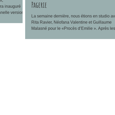
x,
Pagerie
era inauguré
nelle version
La semaine dernière, nous étions en studio a
Rita Ravier, Néofana Valentine et Guillaume
Malasné pour le «Procès d’Emilie ». Après les.