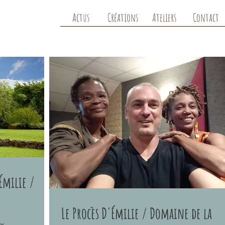
Actus
Créations
Ateliers
Contact
Émilie /
Le Procès D'Émilie / Domaine de la