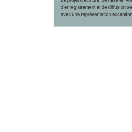
Le projet d'écriture, de mise en voi
d'enregistrement et de diffusion s
avec une représentation exception
vivante