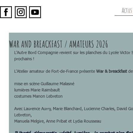
Actus
WAR AND BREACKFAST / AMATEURS 2026
L'Autre Bord Compagnie revient sur les planches du Lycée Victor 
prochains !
L'Atelier amateur de Fort-de-France présente 
War & breackfast
 de
mise en scène Guillaume Malasné
​lumières Marie Raimbault
costumes Manon Lebreton
​​​Avec Laurence Aurry, Marie Blanchard, Lucienne Charles, David G
Lebreton, 
Manuela Melgire, Anne Pribat et Lydia Rousseau