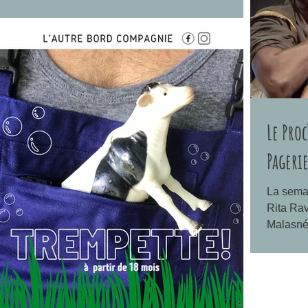
Le Pro
Pageri
La semai
Rita Rav
Malasné 