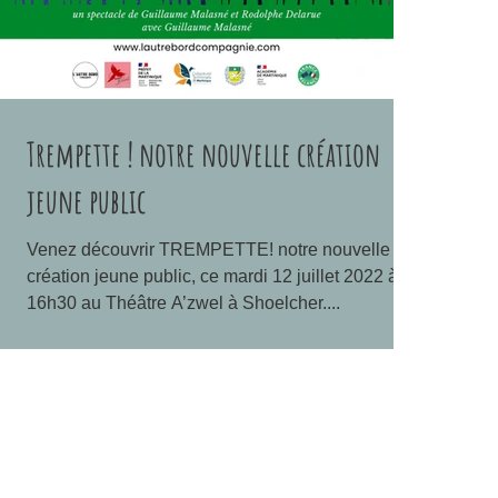
Trempette ! notre nouvelle création
jeune public
Venez découvrir TREMPETTE! notre nouvelle
création jeune public, ce mardi 12 juillet 2022 à
16h30 au Théâtre A’zwel à Shoelcher....