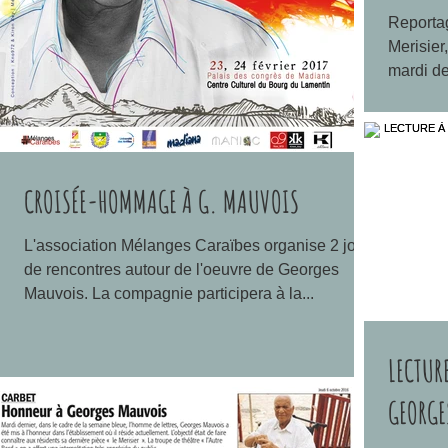
Reportag
Merisier
mardi der
CROISÉE-HOMMAGE À G. MAUVOIS
L'association Mélanges Caraïbes organise 2 jours
de rencontres autour de l'oeuvre de Georges
Mauvois. La compagnie participera à la...
LECTURE
GEORGE