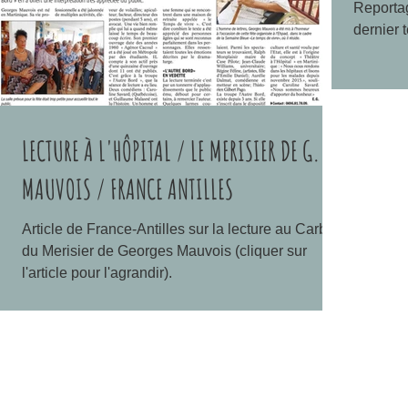
Reportag
dernier 
LECTURE À L'HÔPITAL / LE MERISIER DE G.
MAUVOIS / FRANCE ANTILLES
Article de France-Antilles sur la lecture au Carbet
du Merisier de Georges Mauvois (cliquer sur
l'article pour l'agrandir).