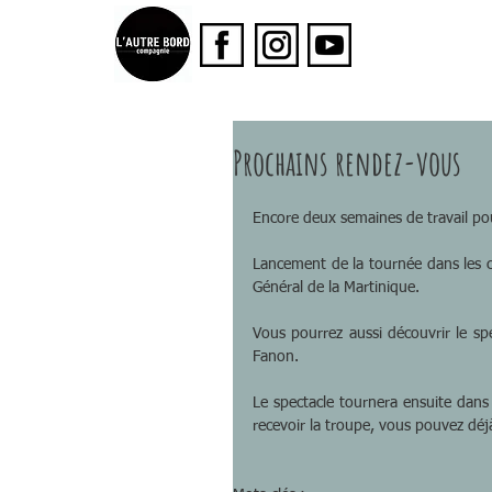
Prochains rendez-vous
Encore deux semaines de travail pou
Lancement de la tournée dans les co
Général de la Martinique.
Vous pourrez aussi découvrir le sp
Fanon.
Le spectacle tournera ensuite dans 
recevoir la troupe, vous pouvez déj