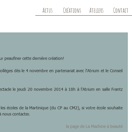
Actus
Créations
Ateliers
Contact
r peaufiner cette dernière création!
llèges dès le 4 novembre en partenariat avec l'Atrium et le Conseil 
ectacle le jeudi 20 novembre 2014 à 18h à l'Atrium en salle Frantz 
les écoles de la Martinique (du CP au CM2), si votre école souhaite 
à nous contacter.
la page de La Machine à beauté