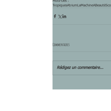
Mots-clés :
TropiquesAtrium
LaMachineABeauté
Sco
Commentaires
Rédigez un commentaire...