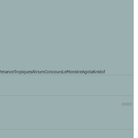
lVenance
TropiquesAtrium
Concours
LeMonstre
AgotaKristof