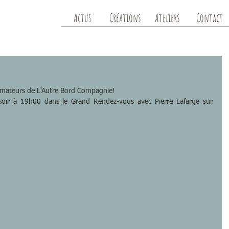
Actus
Créations
Ateliers
Contact
s amateurs de L'Autre Bord Compagnie!
soir à 19h00 dans le Grand Rendez-vous avec Pierre Lafarge sur 