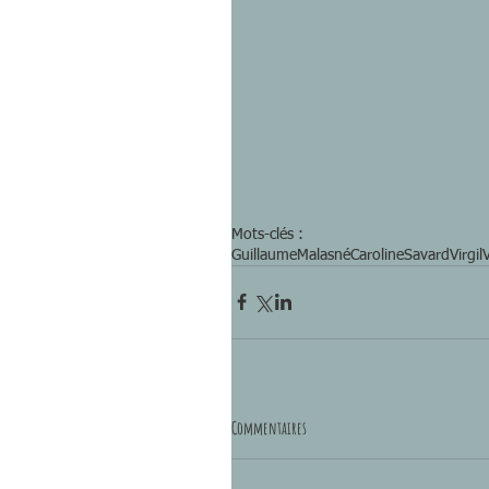
Mots-clés :
GuillaumeMalasné
CarolineSavard
Virgi
Commentaires