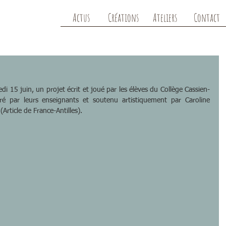
Actus
Créations
Ateliers
Contact
i 15 juin, un projet écrit et joué par les élèves du Collège Cassien-
ré par leurs enseignants et soutenu artistiquement par Caroline 
rticle de France-Antilles).