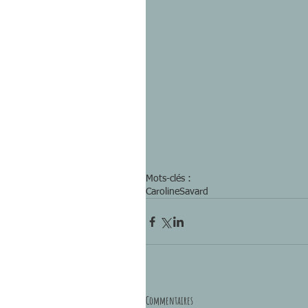
Mots-clés :
CarolineSavard
Commentaires