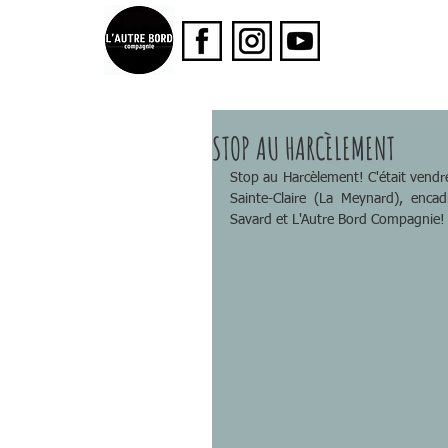
STOP AU HARCÈLEMENT
Stop au Harcèlement! C'était vendred
Sainte-Claire (La Meynard), encad
Savard et L'Autre Bord Compagnie! (A