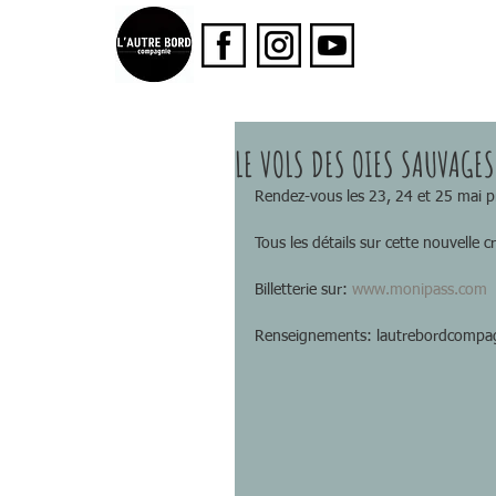
LE VOLS DES OIES SAUVAGES
Rendez-vous les 23, 24 et 25 mai p
Tous les détails sur cette nouvelle cré
Billetterie sur: 
www.monipass.com
Renseignements: lautrebordcompa