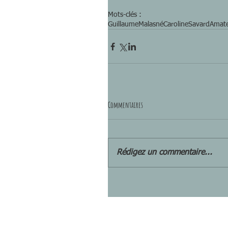
Mots-clés :
GuillaumeMalasné
CarolineSavard
Amat
Commentaires
Rédigez un commentaire...