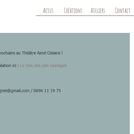
Actus
Créations
Ateliers
Contact
rochains au Théâtre Aimé Césaire !
ation ici : 
Le Vols des oies sauvages
gnie@gmail.com / 0696 11 19 75