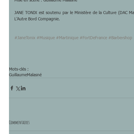
Mise en scène : Guillaume Malasné
JANE TONIX est soutenu par le Ministère de la Culture (DAC Marti
L'Autre Bord Compagnie.
#JaneTonix
#Musique
#Martinique
#FortDeFrance
#Barbershop
Mots-clés :
GuillaumeMalasné
Commentaires