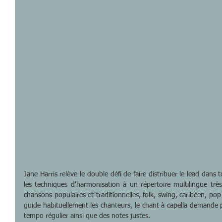
Jane Harris relève le double défi de faire distribuer le lead dans 
les techniques d'harmonisation à un répertoire multilingue très 
chansons populaires et traditionnelles, folk, swing, caribéen, p
guide habituellement les chanteurs, le chant à capella demande p
tempo régulier ainsi que des notes justes.