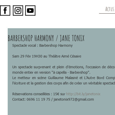
Actus
BARBERSHOP HARMONY / JANE TONIX
Spectacle vocal : Barbershop Harmony
Sam 29 Fév 19H30 au Théâtre Aimé Césaire
Un spectacle surprenant et plein d'émotions, l'occasion de déco
monde entier en version "à capella - Barbershop".
Le metteur en scène Guillaume Malasné et L'Autre Bord Comp
l'écriture et la gestion des corps afin de créer un véritable spectacl
Réservations conseillées : 15€ sur 
http://bit.ly/janetonix 
Contact: 0696 11 19 75 / janetonix972@gmail.com