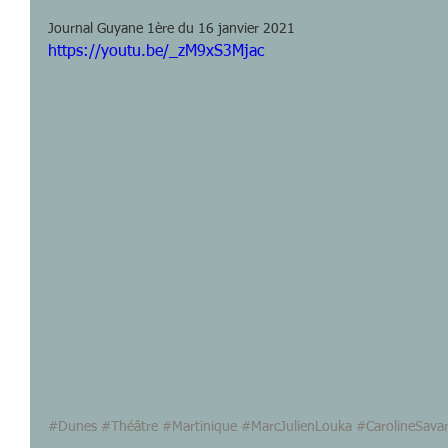
Journal Guyane 1ère du 16 janvier 2021
https://youtu.be/_zM9xS3Mjac
#Dunes
#Théâtre
#Martinique
#MarcJulienLouka
#CarolineSava