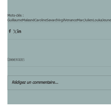
Mots-clés :
GuillaumeMalasné
CarolineSavard
VirgilVenance
MarcJulienLouka
Jeune
Commentaires
Rédigez un commentaire...